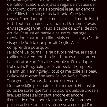
de Kalifornication, que j’avais regardé a cause de
Duchovny, dont j’avais apprécié le jeu(en dehors
des X-files bien sûr) dans Kalifonia. Que j’avais
regardé pendant que je me faisais la filmo de Brad
Pitt. Tout s’enchaine avec facilité. De même j’avais
envisagé Sagan (et Freud)à cause de Zofia, de son
article. Et aussi en partie a cause du battage
médiatique autour du film. Mais en le lisant, c’est le
visage de Solicia que portait Céçile. Allez
comprendre pourquoi.
J’ai adoré Le journal. Je l’ai dévoré même. Je risque
d’ailleurs fortement d’en lire d’autres de cet auteur.
La littérature américaine semble m’être adapté.
Bukowski, King, Salinger, Steinbeck, Thompson,
Palahniuk, Hemingway… tout ça me colle à la peau.
Bukowski m’emmène vers Celine, Kafka, Fante,
Tourgeniev, Camus, Kerouac ou encore
Dostoïevski(le prochain certainement). Et ainsi de
suite. De sorte que l’on a toujours quelque chose à
lire. Les listes s’allongent encore et encore.
Il en va de même pour la musique. On commence
par un artiste, puis on s’interesse à ceux qui l’on