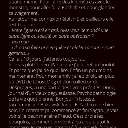
quand même. Pour faire des kilomètres avec le
monstre, pour aller à La Rochelle et pour glander
sauvagement.
Au retour ma connexion était HS et d’ailleurs elle
l’est toujours.
« Votre ligne a été écrasé, avez vous demandé une
autre ligne ou solicité un autre opérateur ?
– ben non
– Ok on va faire une enquête et régler ça sous 7 jours
garantis. »
Ca fait 10 jours, j’attends toujours…
Je le vis plutôt bien. Parce que j’ai le net au boulot.
Et parce que j’ai de quoi lire. Enfin un peu moins
maintenant. Pour mon anniv’ j’ai eu droit, en plus
du DVD de Ghost Dog et d’un collector de
Desproges, a une partie des livres précités. Donc,
Journal d’un vieux dégueulasse, Psychopathologie
de la vie quotidienne, Bonjour Tristesse.
J’ai commencé Bukowski lundi. Et l’ai terminé hier
soir. En rentrant j’ai commencé et fini Sagan. Je vais
voir si je peux me faire Freud. C’est drole les
bouquins, comment on vient à eux, ou plutôt le
contraire. Je me suis interessé à Bukowski à cause