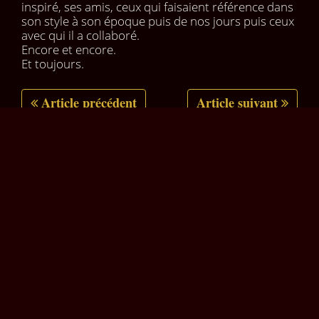
inspiré, ses amis, ceux qui faisaient référence dans
son style à son époque puis de nos jours puis ceux
avec qui il a collaboré.
Encore et encore.
Et toujours.
Article précédent
Article suivant
1 commentaire
Eliness
05 mars 2009 à 17 h 47 min
Et plus on découvre, plus on veut découvrir, plus
on voit qu’il y a à découvrir, et plus on réalise qu’on
ne pourra pas découvrir.
Continue à garder ainsi ta soif de connaissances,
c’est une belle chose que de savoir découvrir.
Répondre