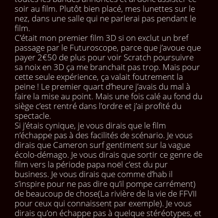
soir au film. Plutôt bien placé, mes lunettes sur le
nez, dans une salle qui ne parlerai pas pendant le
film.
C’était mon premier film 3D si on exclut un bref
passage par le Futuroscope, parce que j’avoue que
payer 2€50 de plus pour voir Scratch poursuivre
sa noix en 3D ça me branchait pas trop. Mais pour
cette seule expérience, ça valait foutrement la
peine ! Le premier quart d’heure j’avais du mal à
faire la mise au point. Mais une fois calé au fond du
siège c’est rentré dans l’ordre et j’ai profité du
spectacle.
Si j’étais cynique, je vous dirais que le film
n’échappe pas à des facilités de scénario. Je vous
dirais que Cameron surf gentiment sur la vague
écolo-démago. Je vous dirais que sortir ce genre de
film vers la période papa noël c’est du pur
business. Je vous dirais que comme d’hab il
s’inspire pour ne pas dire qu’il pompe carrément)
de beaucoup de chose(La rivière de la vie de FFVII
pour ceux qui connaissent par exemple). Je vous
dirais qu’on échappe pas à quelque stéréotypes, et