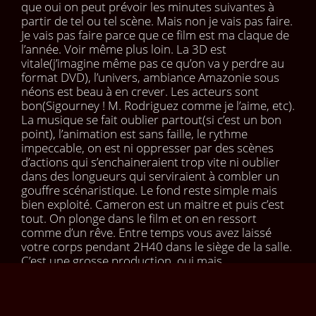
que oui on peut prévoir les minutes suivantes à
partir de tel ou tel scène. Mais non je vais pas faire.
Je vais pas faire parce que ce film est ma claque de
l’année. Voir même plus loin. La 3D est
vitale(j’imagine même pas ce qu’on va y perdre au
format DVD), l’univers, ambiance Amazonie sous
néons est beau à en crever. Les acteurs sont
bon(Sigourney ! M. Rodriguez comme je l’aime, etc).
La musique se fait oublier partout(si c’est un bon
point), l’animation est sans faille, le rythme
impeccable, on est ni oppresser par des scènes
d’actions qui s’enchaineraient trop vite ni oublier
dans des longueurs qui serviraient à combler un
gouffre scénaristique. Le fond reste simple mais
bien exploité. Cameron est un maitre et puis c’est
tout. On plonge dans le film et on en ressort
comme d’un rêve. Entre temps vous avez laissé
votre corps pendant 2H40 dans le siège de la salle.
C’est une grosse production, oui mais
certainement l’une des meilleurs depuis bien
longtemps. Alors courrez dans les salles remplir les
poches de tonton James. C’est un très bon dealer