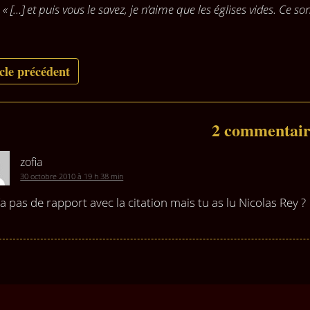
« […] et puis vous le savez, je n’aime que les églises vides. Ce so
cle précédent
2 commentair
zofia
30 octobre 2010 à 19 h 38 min
’a pas de rapport avec la citation mais tu as lu Nicolas Rey ?