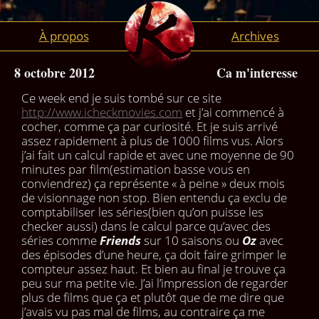
À propos
Archives
8 octobre 2012
Ca m'interesse
Ce week end je suis tombé sur ce site
http://www.icheckmovies.com
et j’ai commencé à
cocher, comme ça par curiosité. Et je suis arrivé
assez rapidement à plus de 1000 films vus. Alors
j’ai fait un calcul rapide et avec une moyenne de 90
minutes par film(estimation basse vous en
conviendrez) ça représente « à peine » deux mois
de visionnage non stop. Bien entendu ça exclu de
comptabiliser les séries(bien qu’on puisse les
checker aussi) dans le calcul parce qu’avec des
séries comme
Friends
sur 10 saisons ou
Oz
avec
des épisodes d’une heure, ça doit faire grimper le
compteur assez haut. Et bien au final je trouve ça
peu sur ma petite vie. J’ai l’impression de regarder
plus de films que ça et plutôt que de me dire que
j’avais vu pas mal de films, au contraire ça me