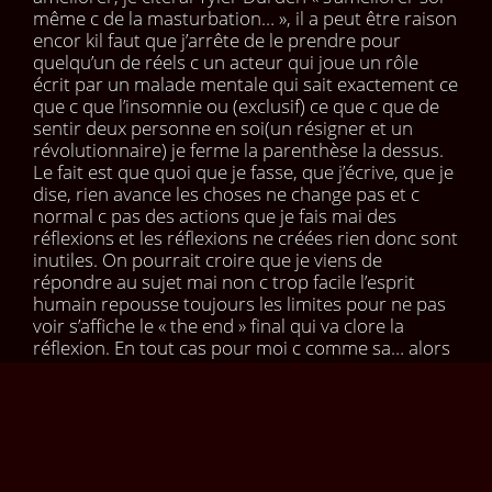
même c de la masturbation… », il a peut être raison
encor kil faut que j’arrête de le prendre pour
quelqu’un de réels c un acteur qui joue un rôle
écrit par un malade mentale qui sait exactement ce
que c que l’insomnie ou (exclusif) ce que c que de
sentir deux personne en soi(un résigner et un
révolutionnaire) je ferme la parenthèse la dessus.
Le fait est que quoi que je fasse, que j’écrive, que je
dise, rien avance les choses ne change pas et c
normal c pas des actions que je fais mai des
réflexions et les réflexions ne créées rien donc sont
inutiles. On pourrait croire que je viens de
répondre au sujet mai non c trop facile l’esprit
humain repousse toujours les limites pour ne pas
voir s’affiche le « the end » final qui va clore la
réflexion. En tout cas pour moi c comme sa… alors
je continu : je veux simplement remplir la page de
wordpad avec mes pensées de chtarbé car sa peut
être que sa je dois être chtarbé, lessiver du
ciboulot, atrophier du bulbe, un connard qui cri à
la fin du monde dan les rue de new York
(condoléances a l’architecte) en agitant une cloche.