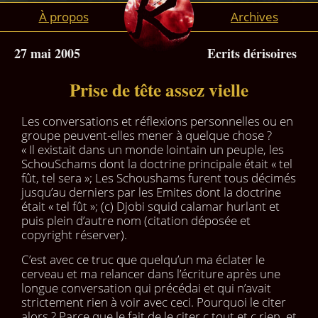
À propos
Archives
27 mai 2005
Ecrits dérisoires
Prise de tête assez vielle
Les conversations et réflexions personnelles ou en
groupe peuvent-elles mener à quelque chose ?
« Il existait dans un monde lointain un peuple, les
SchouSchams dont la doctrine principale était « tel
fût, tel sera »; Les Schoushams furent tous décimés
jusqu’au derniers par les Emites dont la doctrine
était « tel fût »; (c) Djobi squid calamar hurlant et
puis plein d’autre nom (citation déposée et
copyright réserver).
C’est avec ce truc que quelqu’un ma éclater le
cerveau et ma relancer dans l’écriture après une
longue conversation qui précédai et qui n’avait
strictement rien à voir avec ceci. Pourquoi le citer
alors ? Parce que le fait de le citer c tout et c rien .et