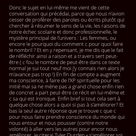
Donc le sujet en lui-même me vient de cette
conversation qui précédai, parce que nous n’avion
cesser de proférer des paroles ou écrits plutôt qui
chercher à résumer le sens de la vie, les raisons de
notre échec scolaire et donc professionnelle, le
mystère principal de l’univers : Les femmes, ou
encore le pourquoi du comment c pour quoi faire
le nombril ? Et en y repensant, je me dis que le fait
de réfléchir ainsi a raison et a travers sert peut-
être ( c fou le nombre de peut-être dans ce texte
normal je sui tout neuf moi j’y connais rien alors je
m’avance pas trop !) En fin de compte a augment
ma conscience, à faire de l’XP spirituelle pour les
initié mai sa ne mène pas a grand chose enfin rien
de concret a part peut-être ce récit en lui-même et
c sa qui est ironique. Enfin bref si tout cela sert à
quelque chose alors a quoi si pas à s’améliorer? Et
bas la seul autre réponse que je trouve c que c
pour nous faire prendre conscience du monde qui
nous entour et nous pousser (contre notre
volonté) à aller vers les autres pour encor nous
améliorer, je citerai Tyler Durden « s’améliorer soi