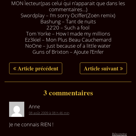
MON lecteur(pas celui qui n’apparait que dans les
commentaires…)
Swordplay – I’m sorry Ociffer(Zoën remix)
Bashung – Tant de nuits
22’20 – Such a fool
Tom Yorke – How I made my millions
Ez3kiel – Mon Plus Beau Cauchemard
NoOne – just because of a little water
Guns of Brixton – Ajoute l’Enfer
Article précédent
Article suivant
3 commentaires
Anne
08 août 2009 à 08 h 46 min
Je ne connais RIEN !
Répondre